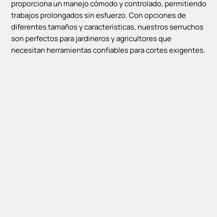
proporciona un manejo cómodo y controlado, permitiendo
trabajos prolongados sin esfuerzo. Con opciones de
diferentes tamaños y características, nuestros serruchos
son perfectos para jardineros y agricultores que
necesitan herramientas confiables para cortes exigentes.
Hoja Serrucho S-330H
Serrucho PS-330h Curvo
13,26
€
14,83
€
AÑADIR AL CARRITO
AÑADIR AL CARRITO