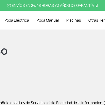
📦 ENVÍOS EN 24/48 HORAS Y 3 AÑOS DE GARANTÍA 🥇
Poda Eléctrica
Poda Manual
Piscinas
Otras He
so
añola en la Ley de Servicios de la Sociedad de la Información (L