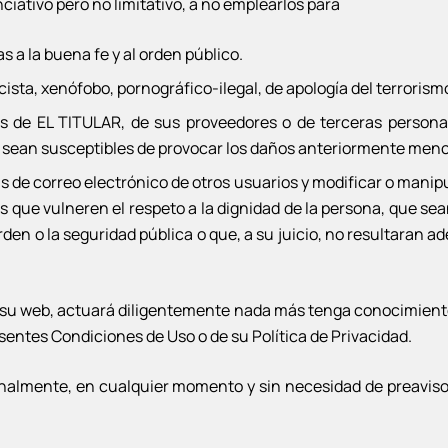
iativo pero no limitativo, a no emplearlos para
ias a la buena fe y al orden público.
ista, xenófobo, pornográfico-ilegal, de apología del terroris
s de EL TITULAR, de sus proveedores o de terceras personas,
ue sean susceptibles de provocar los daños anteriormente men
tas de correo electrónico de otros usuarios y modificar o mani
s que vulneren el respeto a la dignidad de la persona, que sea
orden o la seguridad pública o que, a su juicio, no resultaran
su web, actuará diligentemente nada más tenga conocimiento 
esentes Condiciones de Uso o de su Política de Privacidad.
nalmente, en cualquier momento y sin necesidad de preaviso,