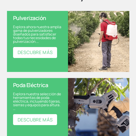
Pulverización
Explora ahora nuestra amplia
gama de pulverizadores
diseñados para satisfacer
todas tus necesidades de
pulverización.…
DESCUBRE MÁS
Poda Eléctrica
Explora nuestra selección de
herramientas de poda
eléctrica, incluyendo tijeras,
sierras y equipos para altura.
…
DESCUBRE MÁS