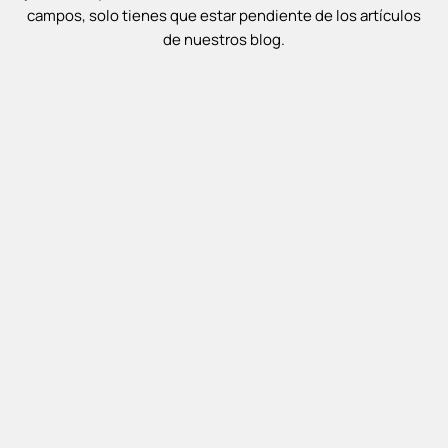
campos, solo tienes que estar pendiente de los artículos
de nuestros blog.
PARA EL CAMPO
Tecnología en el Jardín: Ventajas
Reales de los Pulverizadores
Eléctricos y a Batería