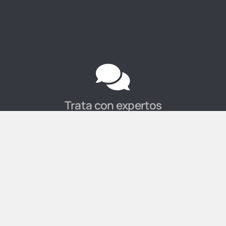
Trata con expertos
Para cualquier duda sobre los productos que vendemos o
sus usos puedes consultar a nuestros expertos
Envíos rápidos
Hacemos envíos a España, Portugal y Francia, en 48-72