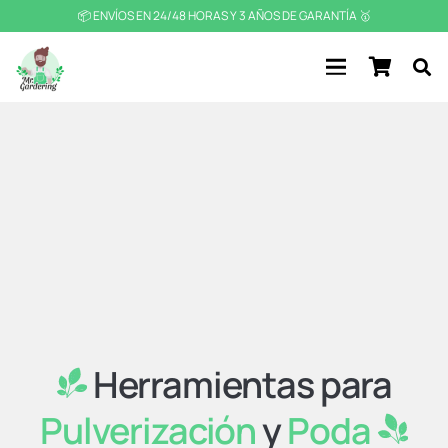
📦 ENVÍOS EN 24/48 HORAS Y 3 AÑOS DE GARANTÍA 🥇
Herramientas para
Pulverización
y
Poda