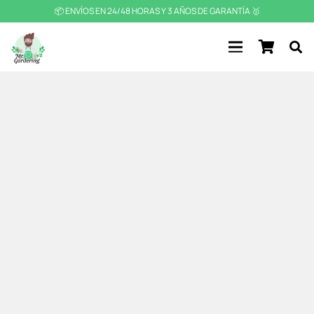
📦 ENVÍOS EN 24/48 HORAS Y 3 AÑOS DE GARANTÍA 🥇