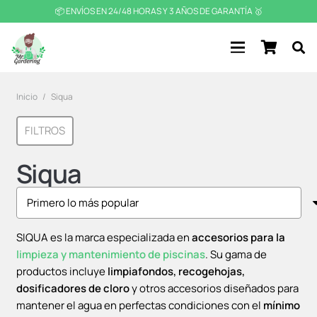
📦 ENVÍOS EN 24/48 HORAS Y 3 AÑOS DE GARANTÍA 🥇
Inicio
/
Siqua
FILTROS
Siqua
SIQUA es la marca especializada en
accesorios para la
limpieza y mantenimiento de piscinas
. Su gama de
productos incluye
limpiafondos, recogehojas,
dosificadores de cloro
y otros accesorios diseñados para
mantener el agua en perfectas condiciones con el
mínimo