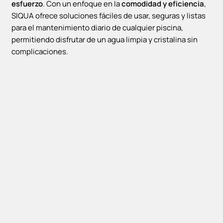
esfuerzo
. Con un enfoque en la
comodidad y eficiencia
,
SIQUA ofrece soluciones fáciles de usar, seguras y listas
para el mantenimiento diario de cualquier piscina,
permitiendo disfrutar de un agua limpia y cristalina sin
complicaciones.
Siqua
Siqua
Dispensador Grande de
Dispensador Cloro
Cloro Flotante
pequeño
14,99
€
10,99
€
AÑADIR AL CARRITO
AÑADIR AL CARRITO