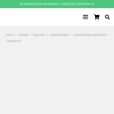
📦 ENVÍOS EN 24/48 HORAS Y 3 AÑOS DE GARANTÍA 🥇
Inicio
/
Tienda
/
Piscinas
/
Limpiafondos
/
Limpiafondos de Martillo
Compacto