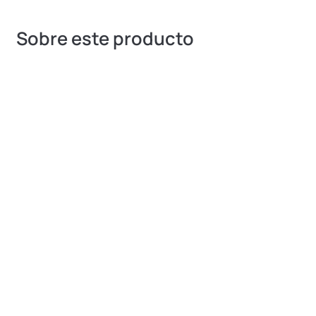
Sobre este producto
IMPIAFONDOS DE MARTILLO y compacto que
limpia y mantiene perfecta la piscina.
FACIL INSTALACION: Es fácil de instalar y usar