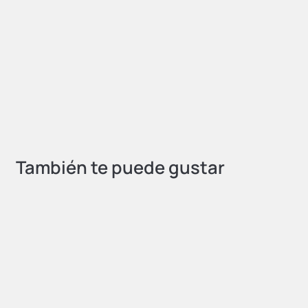
Siqua
Limpiafondos de Aluminio
62,90
€
AÑADIR AL CARRITO
También te puede gustar