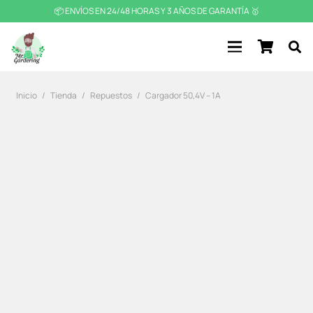
📦 ENVÍOS EN 24/48 HORAS Y 3 AÑOS DE GARANTÍA 🥇
Inicio
/
Tienda
/
Repuestos
/
Cargador 50,4V – 1A