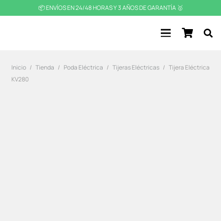
📦 ENVÍOS EN 24/48 HORAS Y 3 AÑOS DE GARANTÍA 🥇
Inicio
/
Tienda
/
Poda Eléctrica
/
Tijeras Eléctricas
/
Tijera Eléctrica
KV280