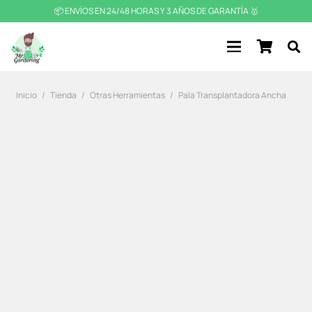
📦 ENVÍOS EN 24/48 HORAS Y 3 AÑOS DE GARANTÍA 🥇
Inicio
/
Tienda
/
Otras Herramientas
/
Pala Transplantadora Ancha