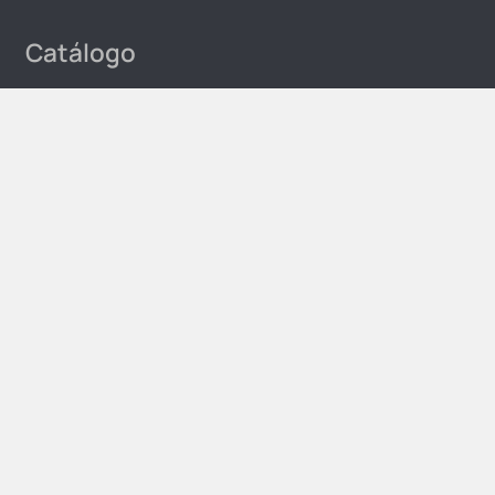
Catálogo
Pulverización
Poda Eléctrica
Poda Manual
Otras Herramientas
Piscinas
Repuestos
Todos los productos
Información legal
Aviso legal