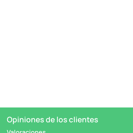
la dosis requerida en el lugar indicado, para evitar
desperdicios perjudiciales para el profesional y para
el medioambiente
Opiniones de los clientes
Valoraciones