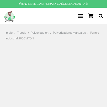
📦 ENVÍOS EN 24/48 HORAS Y 3 AÑOS DE GARANTÍA 🥇
Inicio
/
Tienda
/
Pulverización
/
Pulverizadores Manuales
/
Pulmic
Industrial 2000 VITON