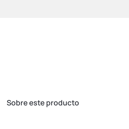
Referencia:
15719
Sobre este producto
MATERIALES RESISTENTES. Sus juntas y
componentes están hechos de Viton, uno de los
materiales más resistentes contra disolventes,