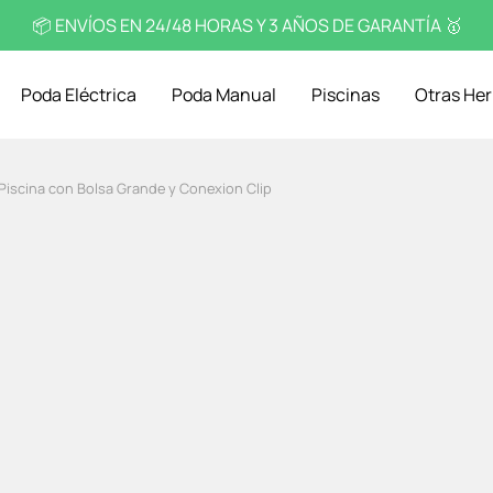
📦 ENVÍOS EN 24/48 HORAS Y 3 AÑOS DE GARANTÍA 🥇
Poda Eléctrica
Poda Manual
Piscinas
Otras He
iscina con Bolsa Grande y Conexion Clip
16,90
€
Sin existencias
Entrega en 24 / 48 horas